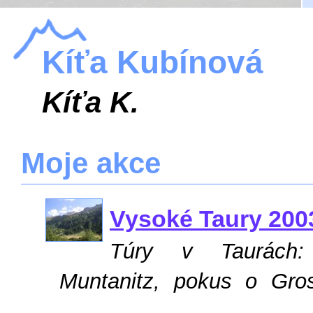
Kíťa Kubínová
Kíťa K.
Moje akce
Vysoké Taury 200
Túry v Taurách:
Muntanitz, pokus o Gros
...